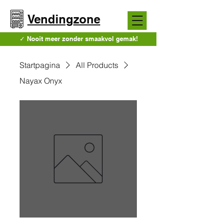
Vendingzone
✓ Nooit meer zonder smaakvol gemak!
Startpagina
All Products
Nayax Onyx