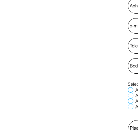
Selec
A
A
A
A