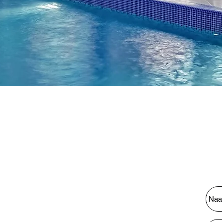
n vending
oe?