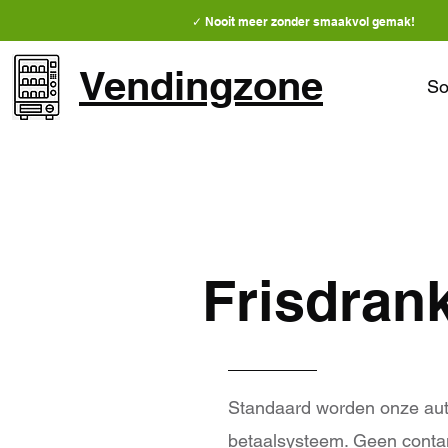
✓ Nooit meer zonder smaakvol gemak!
Vendingzone
So
Frisdran
Standaard worden onze aut
betaalsysteem. Geen conta