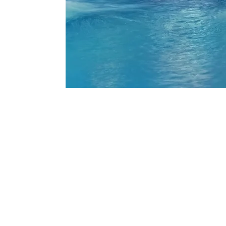
Interesse in een eige
automaat zonder ged
Wij plaatsen vending automaten