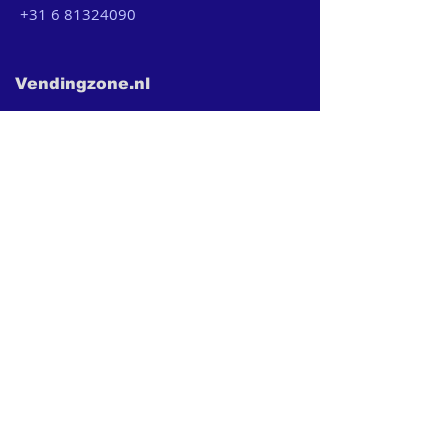
+31 6 81324090
Vendingzone.nl
MVO
Actueel
Werken bij ons
Contact
Aanbod
Snackautomaat
Fris en snack automaat
Frisdrankautomaat