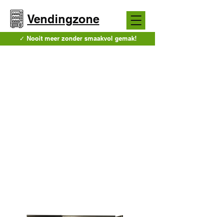
Vendingzone
✓ Nooit meer zonder smaakvol gemak!
Snack en fris
automaat
Bij VendingZone begrijpen we hoe belangrijk
het is om snel en gemakkelijk toegang te
hebben tot lekkere snacks en verfrissende
drankjes. Onze moderne snack- en
frisdrankautomaten zijn perfect voor kantoren,
scholen, sportverenigingen en openbare
ruimtes. Ze bieden een breed assortiment
aan producten, van hartige chips en zoete
repen tot ijskoude frisdranken en gezonde
alternatieven.