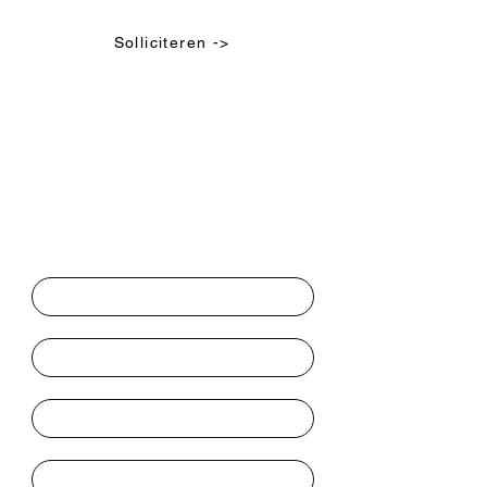
Solliciteren ->
Hier solliciteren
Voornaam
Achternaam
Telefoon
E-mailadres