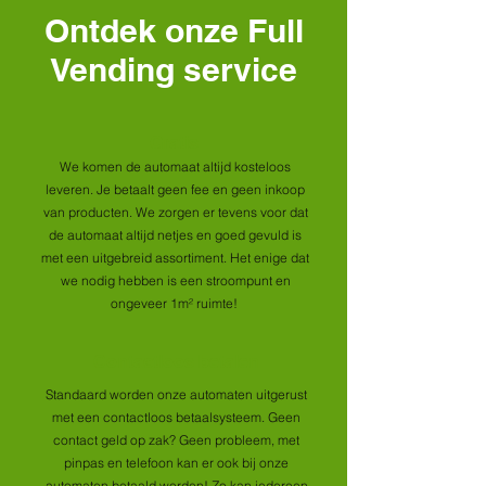
Ontdek onze Full
Vending service
Gratis
We komen de automaat altijd kosteloos
leveren. Je betaalt geen fee en geen inkoop
van producten. We zorgen er tevens voor dat
de automaat altijd netjes en goed gevuld is
met een uitgebreid assortiment. Het enige dat
we nodig hebben is een stroompunt en
ongeveer 1m² ruimte!
Contactloos betalen
Standaard worden onze automaten uitgerust
met een contactloos betaalsysteem. Geen
contact geld op zak? Geen probleem, met
pinpas en telefoon kan er ook bij onze
automaten betaald worden! Zo kan iedereen