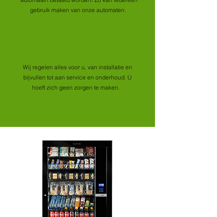
gebruik maken van onze automaten.
Geen omkijken naar
automaten
Wij regelen alles voor u, van installatie en
bijvullen tot aan service en onderhoud. U
hoeft zich geen zorgen te maken.