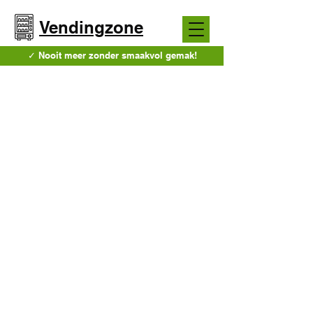
Vendingzone
✓ Nooit meer zonder smaakvol gemak!
Full vending service
Uw eigen automaat gratis
geplaatst en bijgevuld.
Bied je collega's, studenten, bewoners of
bezoekers de gelegenheid om te
genieten van heerlijke snacks of
verfrissende drankjes, Ontdek onze
kosteloze volledige vending service,
geschikt voor bedrijven, scholen,
instellingen en diverse andere locaties.