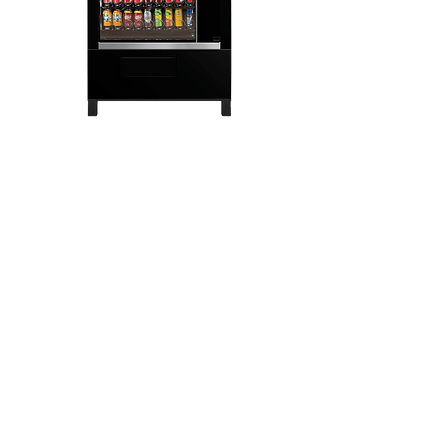
Onze belangrijke
waarden
Toen Vendingzone.nl de deuren opende,
besloot ons team zich te richten op drie
belangrijke principes: kwaliteit, prijs en
service.
Wij zijn er trots op te kunnen zeggen dat
onze leidende waarden tot op de dag
van vandaag dezelfde zijn gebleven. Wij
geven dezelfde aandacht aan elke klant,
ongeacht de omvang van het contract.