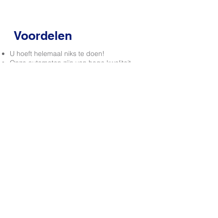
Voordelen
U hoeft helemaal niks te doen!
Onze automaten zijn van hoge kwaliteit
Lekkere tussendoortjes
Automaat geeft wisselgeld terug
Contactloos betalen en met muntgeld
Aanbod is gemakkelijk aan te passen aan
de behoeften en voorkeuren van de
gebruikers.