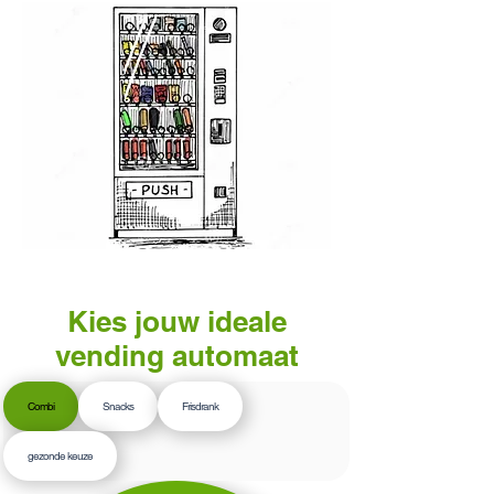
Kies jouw ideale
vending automaat
Combi
Snacks
Frisdrank
gezonde keuze