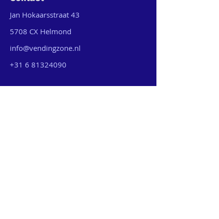
Jan Hokaarsstraat 43
5708 CX Helmond
info@vendingzone.nl
+31 6 81324090
Vendingzone.nl
MVO
Actueel
Werken bij ons
Ik wil een vendingmachine
Aanbod