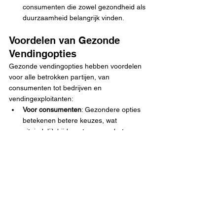
consumenten die zowel gezondheid als 
duurzaamheid belangrijk vinden.
Voordelen van Gezonde 
Vendingopties
Gezonde vendingopties hebben voordelen 
voor alle betrokken partijen, van 
consumenten tot bedrijven en 
vendingexploitanten:
Voor consumenten
: Gezondere opties 
betekenen betere keuzes, wat 
uiteindelijk bijdraagt aan een betere 
gezondheid en welzijn.
Voor bedrijven en werkplekken
: Een 
vendingmachine met gezonde opties 
draagt bij aan een gezonder 
werkklimaat, wat kan leiden tot hogere 
productiviteit en minder ziekteverzuim.
Voor vendingexploitanten
: Door te 
voldoen aan de vraag naar gezonde 