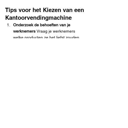
Tips voor het Kiezen van een 
Kantoorvendingmachine
Onderzoek de behoeften van je 
werknemers 
Vraag je werknemers 
welke producten ze het liefst zouden 
willen in de vendingmachine. Hierdoor 
krijg je een goed beeld van hun 
voorkeuren en kun je een assortiment 
samenstellen dat aansluit op hun 
behoeften.
Kies een flexibele vendingmachine-
leverancier 
Kies voor een leverancier 
die het assortiment regelmatig kan 
aanpassen en die openstaat voor 
feedback. Zo zorg je ervoor dat je 
vendingmachine altijd voldoet aan de 
behoeften van je werknemers.
Overweeg gezonde en duurzame 
opties 
Door duurzame en gezonde 