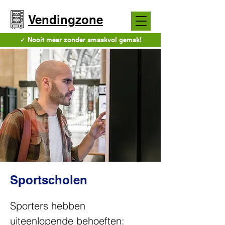
Vendingzone
✓ Nooit meer zonder smaakvol gemak!
Sportscholen
Sporters hebben 
uiteenlopende behoeften: 